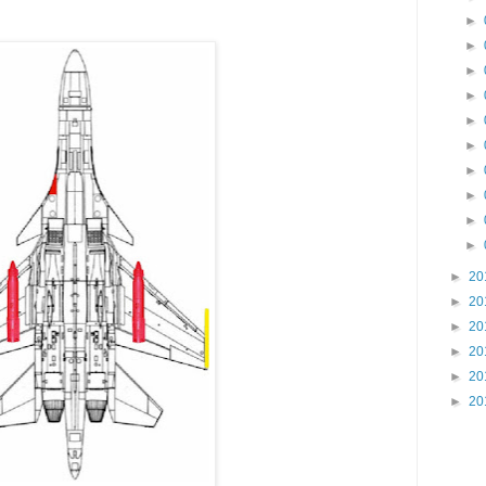
►
►
►
►
►
►
►
►
►
►
►
20
►
20
►
20
►
20
►
20
►
20