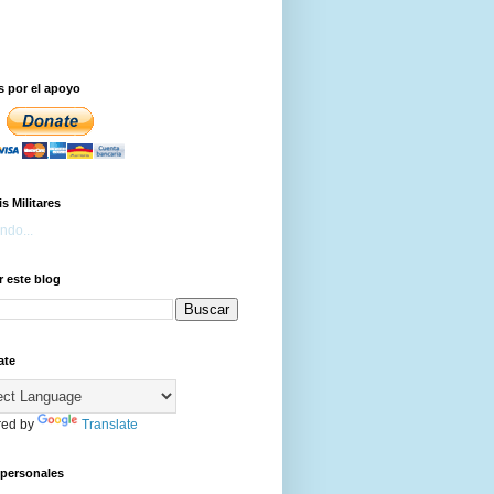
s por el apoyo
is Militares
ndo...
 este blog
ate
ed by
Translate
 personales