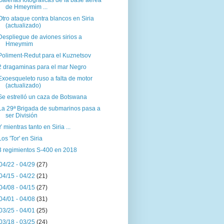
Galerías fotográficas de la base aérea
de Hmeymim ...
Otro ataque contra blancos en Siria
(actualizado)
Despliegue de aviones sirios a
Hmeymim
Poliment-Redut para el Kuznetsov
2 dragaminas para el mar Negro
Exoesqueleto ruso a falta de motor
(actualizado)
Se estrelló un caza de Botswana
La 29ª Brigada de submarinos pasa a
ser División
Y mientras tanto en Siria ...
Los 'Tor' en Siria
3 regimientos S-400 en 2018
04/22 - 04/29
(27)
04/15 - 04/22
(21)
04/08 - 04/15
(27)
04/01 - 04/08
(31)
03/25 - 04/01
(25)
03/18 - 03/25
(24)