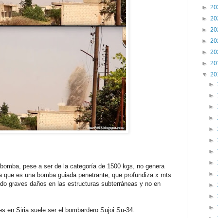
►
20
►
20
►
20
►
20
►
20
►
20
▼
20
►
►
►
►
►
►
►
►
 bomba, pese a ser de la categoría de 1500 kgs, no genera
►
 a que es una bomba guiada penetrante, que profundiza x mts
ndo graves daños en las estructuras subterráneas y no en
►
►
►
es en Siria suele ser el bombardero Sujoi Su-34: