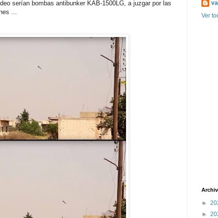
va
ídeo serían bombas antibunker KAB-1500LG, a juzgar por las
es ...
Ver to
Archiv
►
20
►
20