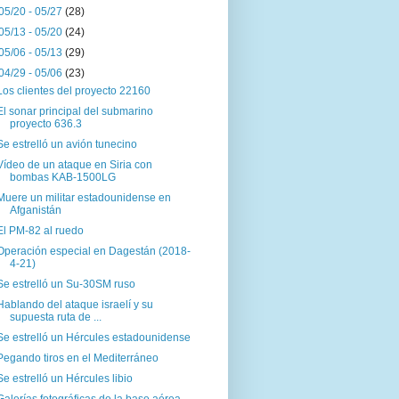
05/20 - 05/27
(28)
05/13 - 05/20
(24)
05/06 - 05/13
(29)
04/29 - 05/06
(23)
Los clientes del proyecto 22160
El sonar principal del submarino
proyecto 636.3
Se estrelló un avión tunecino
Vídeo de un ataque en Siria con
bombas KAB-1500LG
Muere un militar estadounidense en
Afganistán
El PM-82 al ruedo
Operación especial en Dagestán (2018-
4-21)
Se estrelló un Su-30SM ruso
Hablando del ataque israelí y su
supuesta ruta de ...
Se estrelló un Hércules estadounidense
Pegando tiros en el Mediterráneo
Se estrelló un Hércules libio