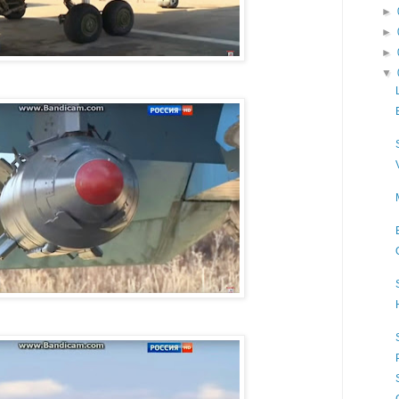
►
►
►
▼