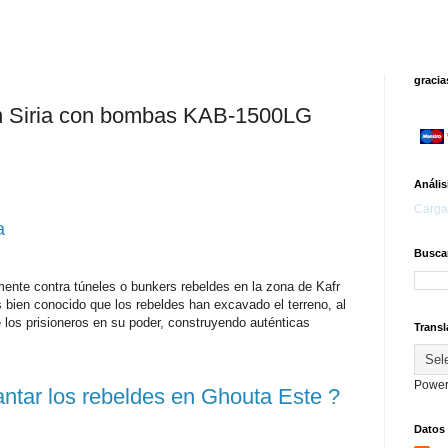
gracia
n Siria con bombas KAB-1500LG
Anális
Carga
a
Buscar
nte contra túneles o bunkers rebeldes en la zona de Kafr
s bien conocido que los rebeldes han excavado el terreno, al
e los prisioneros en su poder, construyendo auténticas
Transl
Power
ntar los rebeldes en Ghouta Este ?
Datos