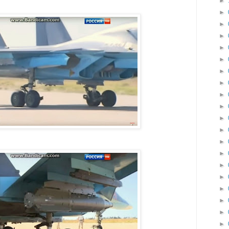
►
►
►
►
►
►
►
►
►
►
►
►
►
►
►
►
►
►
►
►