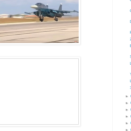
►
►
►
►
►
►