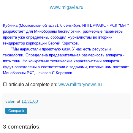
www.migavia.ru
Кубинка (Московская область). 6 сентября. ИНТЕРФАКС - РСК "МиГ"
разработает для Минобороны беспилотник, размерные параметры
проекта уже определены, сообщил журналистам во вторник
гендиректор корпорации Сергей Коротков.
"Мы наработали проектную базу. У нас есть ресурсы и
технологии. Определена предварительная размерность аппарата -
пять тонн. Но конкретные технические характеристики аппарата
будут определены в соответствии с задачами, которые нам поставит
Минобороны РФ", - сказал С.Коротков.
El artículo al completo en:
www.militarynews.ru
valen
at
12:31:00
Compartir
3 comentarios: