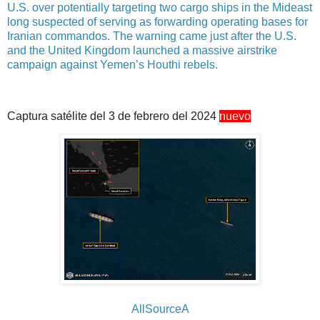
U.S. over potentially targeting two cargo ships in the Mideast
long suspected of serving as forwarding operating bases for
Iranian commandos. The warning came just after the U.S.
and the United Kingdom launched a massive airstrike
campaign against Yemen’s Houthi rebels.
Captura satélite del 3 de febrero del 2024
nuevo
AllSourceA