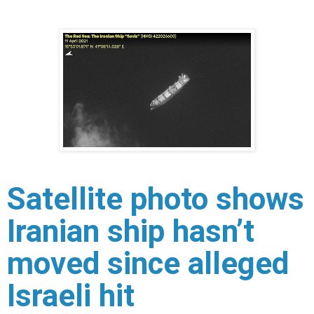
Satellite photo shows
Iranian ship hasn’t
moved since alleged
Israeli hit