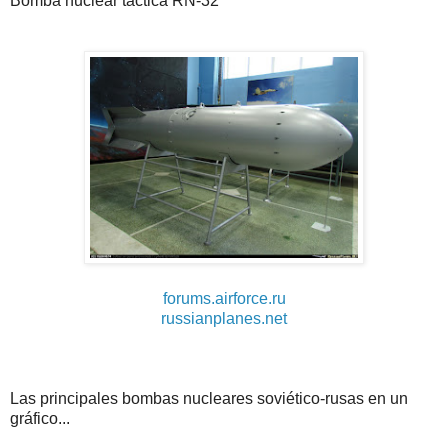
Bomba nuclear táctica RN-32
forums.airforce.ru
russianplanes.net
Las principales bombas nucleares soviético-rusas en un
gráfico...